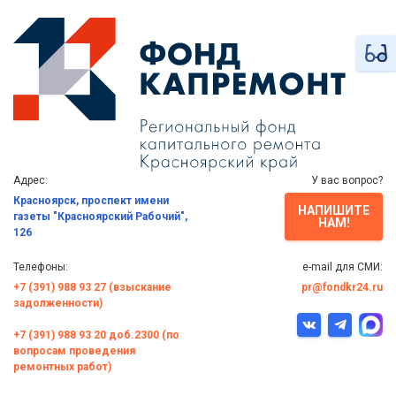
Адрес:
У вас вопрос?
Красноярск, проспект имени
НАПИШИТЕ
газеты "Красноярский Рабочий",
НАМ!
126
Телефоны:
e-mail для СМИ:
+7 (391) 988 93 27 (взыскание
pr@fondkr24.ru
задолженности)
+7 (391) 988 93 20 доб.2300 (по
вопросам проведения
ремонтных работ)