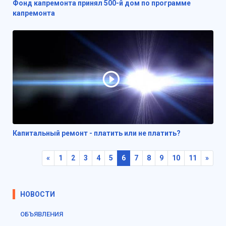
Фонд капремонта принял 500-й дом по программе
капремонта
Капитальный ремонт - платить или не платить?
«
1
2
3
4
5
6
7
8
9
10
11
»
НОВОСТИ
ОБЪЯВЛЕНИЯ