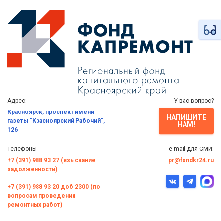
Адрес:
У вас вопрос?
Красноярск, проспект имени
НАПИШИТЕ
газеты "Красноярский Рабочий",
НАМ!
126
Телефоны:
e-mail для СМИ:
+7 (391) 988 93 27 (взыскание
pr@fondkr24.ru
задолженности)
+7 (391) 988 93 20 доб.2300 (по
вопросам проведения
ремонтных работ)