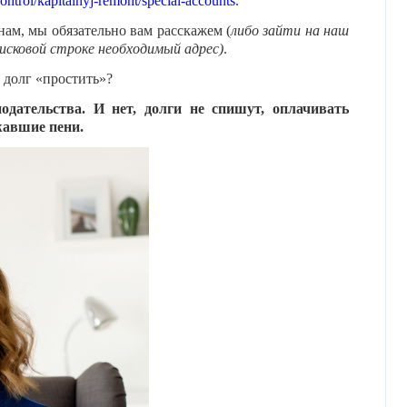
kontrol/kapitalnyj-remont/special-accounts
.
нам, мы обязательно вам расскажем (
либо зайти на наш
оисковой строке необходимый адрес)
.
 долг «простить»?
одательства. И нет, долги не спишут, оплачивать
жавшие пени.