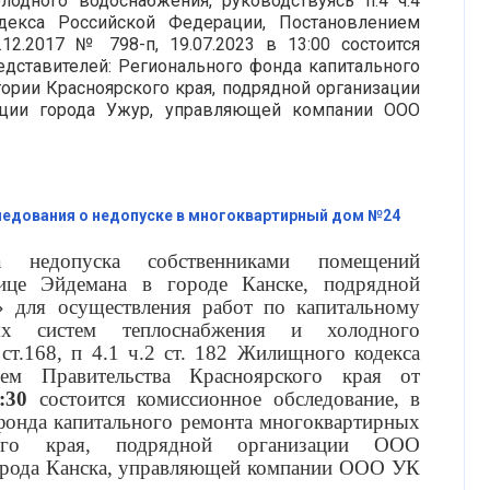
одного водоснабжения, руководствуясь п.4 ч.4
одекса Российской Федерации, Постановлением
12.2017 № 798-п, 19.07.2023 в 13:00 состоится
едставителей: Регионального фонда капитального
ории Красноярского края, подрядной организации
ации города Ужур, управляющей компании ООО
едования о недопуске в многоквартирный дом №24
 недопуска собственниками помещений
це Эйдемана в городе Канске, подрядной
 для осуществления работ по капитальному
ых систем теплоснабжения и холодного
 ст.168, п 4.1 ч.2 ст. 182 Жилищного кодекса
ием Правительства Красноярского края от
:30
состоится комиссионное обследование, в
 фонда капитального ремонта многоквартирных
ого края, подрядной организации ООО
города Канска, управляющей компании ООО УК