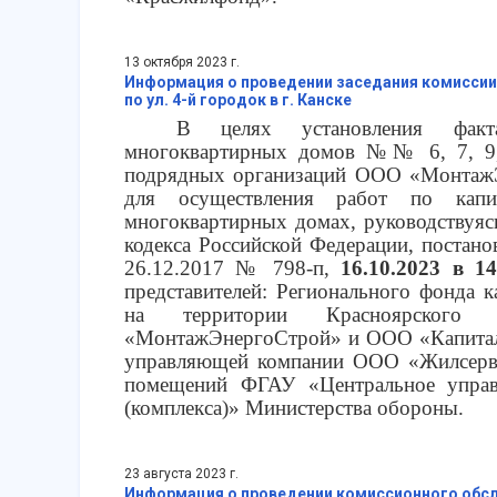
13 октября 2023 г.
Информация о проведении заседания комиссии 
по ул. 4-й городок в г. Канске
В целях установления факт
многоквартирных домов №№ 6, 7, 9, 
подрядных организаций ООО «Монтаж
для осуществления работ по кап
многоквартирных домах, руководствуясь
кодекса Российской Федерации, постано
26.12.2017 № 798-п,
16.10.2023 в 14
представителей: Регионального фонда 
на территории Красноярского
«МонтажЭнергоСтрой» и ООО «Капиталь
управляющей компании ООО «Жилсервис
помещений ФГАУ «Центральное управ
(комплекса)» Министерства обороны.
23 августа 2023 г.
Информация о проведении комиссионного обсл