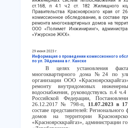
инженерных систем теплоснабжения и хол
ст.168, п 4.1 ч.2 ст. 182 Жилищного к
Правительства Красноярского края от 26.
комиссионное обследование, в составе пр
ремонта многоквартирных домов на террит
ООО «Полимет Инжиниринг», администр
«Ужурское ЖКХ».
29 июня 2023 г.
Информация о проведении комиссионного обсл
по ул. Эйдемана в г. Канске
В целях установления факта
многоквартирного дома №24 по ули
организации ООО «Красноярсккрайгаз»
ремонту внутридомовых инженерн
водоснабжения, руководствуясь п.4 ч.4
Российской Федерации, Постановлен
26.12.2017 № 798-п,
11.07.2023 в 17
составе представителей: Регионального
домов на территории Красноярск
«Красноярсккрайгаз», администрации 