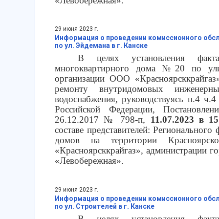
«Левобережная».
29 июня 2023 г.
Информация о проведении комиссионного обсл
по ул. Эйдемана в г. Канске
В целях установления факта
многоквартирного дома №20 по ули
организации ООО «Красноярсккрайгаз»
ремонту внутридомовых инженерн
водоснабжения, руководствуясь п.4 ч.4
Российской Федерации, Постановлен
26.12.2017 № 798-п,
11.07.2023 в 15
составе представителей: Регионального
домов на территории Красноярск
«Красноярсккрайгаз», администрации 
«Левобережная».
29 июня 2023 г.
Информация о проведении комиссионного обсл
по ул. Строителей в г. Канске
В целях установления факта