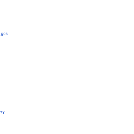
_gos
ту