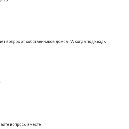
, 15
ает вопрос от собственников домов: "А когда подъезды
е
!
шайте вопросы вместе