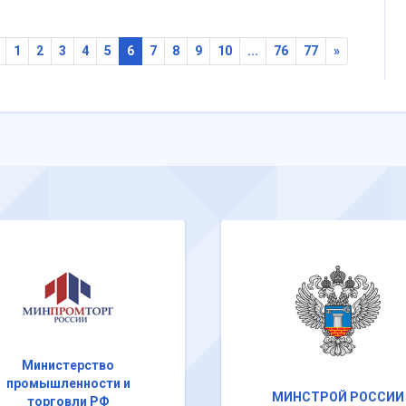
1
2
3
4
5
6
7
8
9
10
...
76
77
»
Министерство
промышленности и
МИНСТРОЙ РОССИИ
торговли РФ